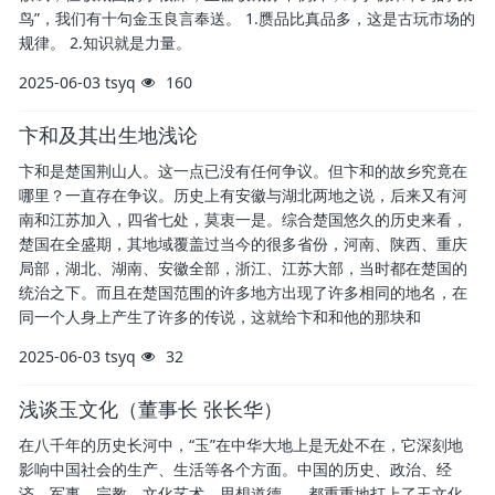
鸟”，我们有十句金玉良言奉送。 1.赝品比真品多，这是古玩市场的
规律。 2.知识就是力量。
2025-06-03
tsyq
160
卞和及其出生地浅论
卞和是楚国荆山人。这一点已没有任何争议。但卞和的故乡究竟在
哪里？一直存在争议。历史上有安徽与湖北两地之说，后来又有河
南和江苏加入，四省七处，莫衷一是。综合楚国悠久的历史来看，
楚国在全盛期，其地域覆盖过当今的很多省份，河南、陕西、重庆
局部，湖北、湖南、安徽全部，浙江、江苏大部，当时都在楚国的
统治之下。而且在楚国范围的许多地方出现了许多相同的地名，在
同一个人身上产生了许多的传说，这就给卞和和他的那块和
2025-06-03
tsyq
32
浅谈玉文化（董事长 张长华）
在八千年的历史长河中，“玉”在中华大地上是无处不在，它深刻地
影响中国社会的生产、生活等各个方面。中国的历史、政治、经
济、军事、宗教、文化艺术、思想道德......都重重地打上了玉文化